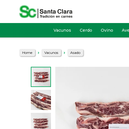
Vacunos
Cerdo
Ovino
Av
Home
Vacunos
Asado