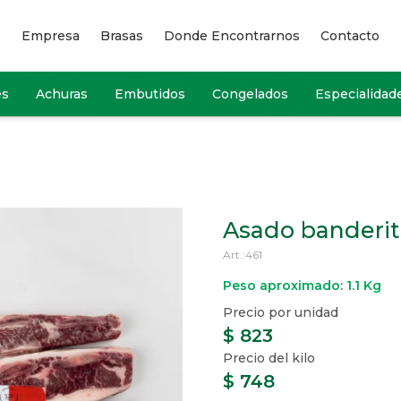
Empresa
Brasas
Donde Encontrarnos
Contacto
es
Achuras
Embutidos
Congelados
Especialidad
Asado banderit
461
Peso aproximado: 1.1 Kg
$
823
$
748