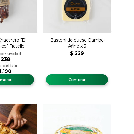
hacarero "El
Bastoni de queso Dambo
ico" Fratello
Afine x 5
$
229
238
1,190