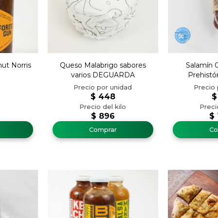
ut Norris
Queso Malabrigo sabores
Salamín C
varios DEGUARDA
Prehistór
$
448
$
$
896
$