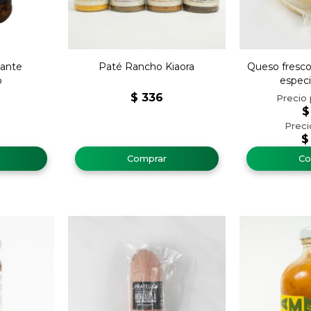
cante
Paté Rancho Kiaora
Queso fresco
o
espec
$
336
$
$