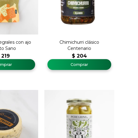
tegrales con ajo
Chimichurri clásico
to Sano
Centenario
219
$
204