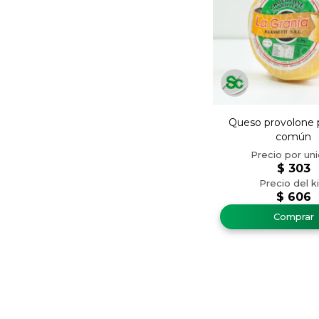
Queso provolone pa
común
$
303
$
606