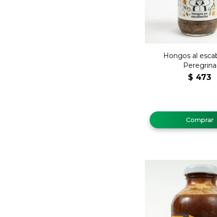
Hongos al esca
Peregrina
$
473