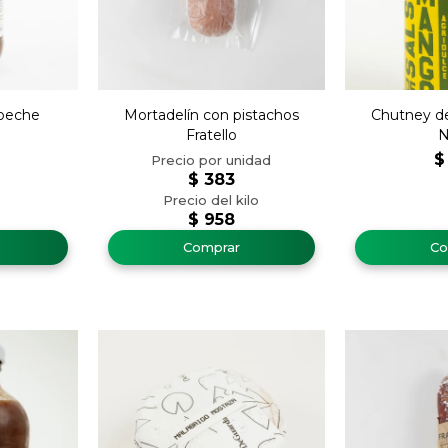
beche
Mortadelín con pistachos
Chutney d
Fratello
N
$
$
383
$
958