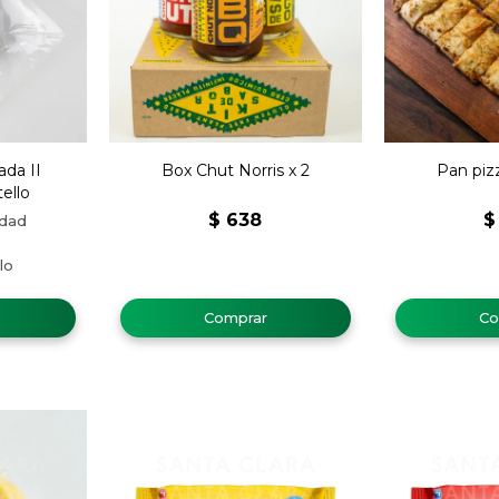
ada II
Box Chut Norris x 2
Pan piz
ello
$
638
$