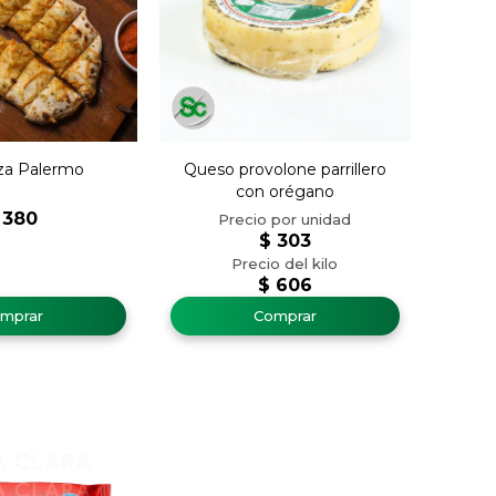
za Palermo
Queso provolone parrillero
con orégano
380
$
303
$
606