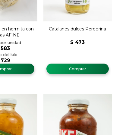
 en hormita con
Catalanes dulces Peregrina
ias AFINE
$
473
583
729