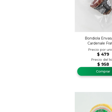
Bondiola Envas
Cardenale Frat
$
479
$
958