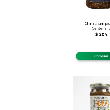
Chimichurri pi
Centenari
$
204