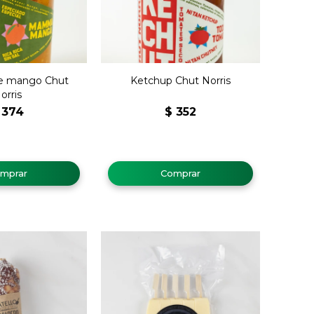
e mango Chut
Ketchup Chut Norris
orris
374
$
352