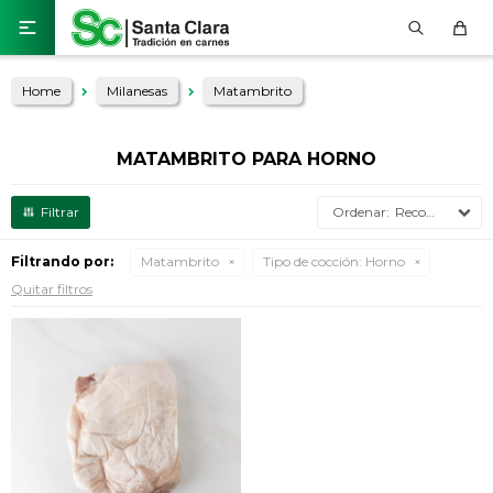

Home
Milanesas
Matambrito
MATAMBRITO PARA HORNO
Recomendados
Filtrando por:
Matambrito
Tipo de cocción:
Horno
Quitar filtros