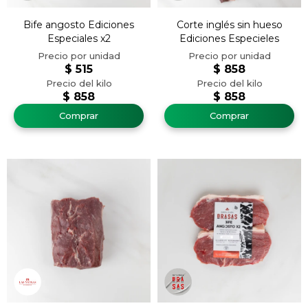
Bife angosto Ediciones
Corte inglés sin hueso
Especiales x2
Ediciones Especieles
$
515
$
858
$
858
$
858