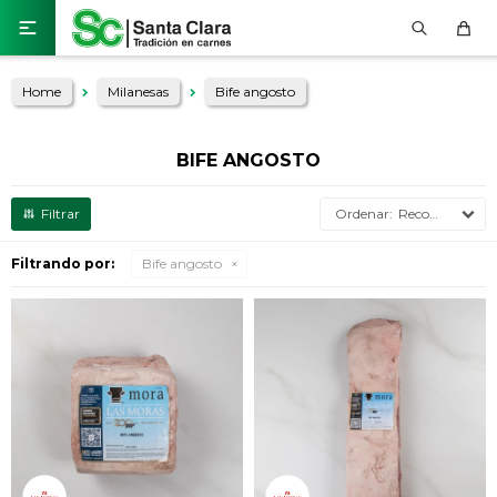

Home
Milanesas
Bife angosto
BIFE ANGOSTO
Recomendados
Filtrando por:
Bife angosto