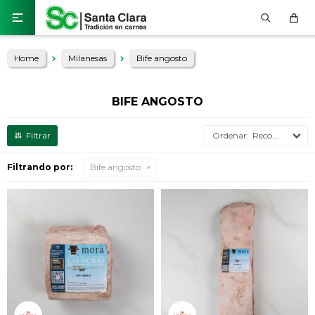

Home
Milanesas
Bife angosto
BIFE ANGOSTO
Recomendados
Filtrando por:
Bife angosto