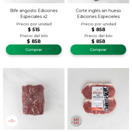
Bife angosto Ediciones
Corte inglés sin hueso
Especiales x2
Ediciones Especieles
$
515
$
858
$
858
$
858