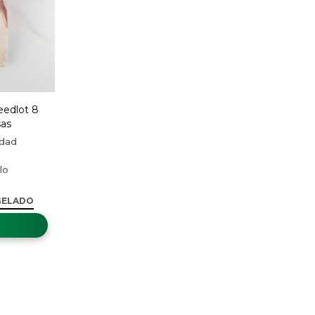
eedlot 8
sas
GELADO