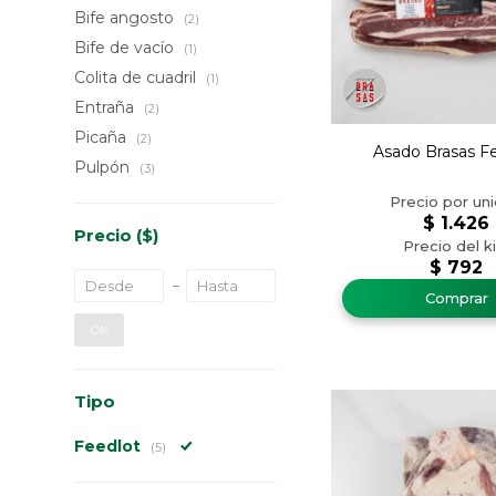
Bife angosto
(2)
Bife de vacío
(1)
Colita de cuadril
(1)
Entraña
(2)
Picaña
(2)
Asado Brasas F
Pulpón
(3)
$
1.426
Precio
($)
$
792
OK
Tipo
Feedlot
(5)