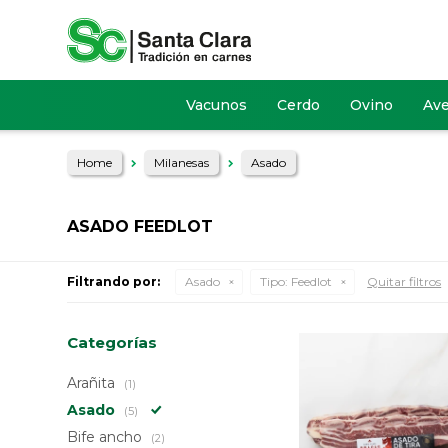
Vacunos
Cerdo
Ovino
Av
Home
Milanesas
Asado
ASADO FEEDLOT
Filtrando por:
Asado
Tipo:
Feedlot
Quitar filtros
Categorías
Arañita
(1)
Asado
(5)
Bife ancho
(2)