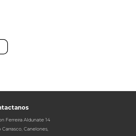
ntactanos
on Ferreira Aldunate 14
 Carrasco, Canelones,