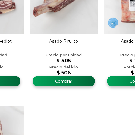
eedlot
Asado Pirulito
Asado 
$
405
$
$
506
$