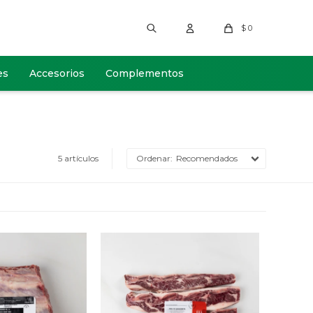
$
0
es
Accesorios
Complementos
5 artículos
Recomendados