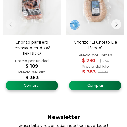
Chorizo parrillero
Chorizo "El Cholito De
envasado crudo x2
Pando"
IBÉRICO
$
230
$
254
$
109
$
383
$
423
$
363
Newsletter
¡Suscribite y recibí todas nuestras novedades!