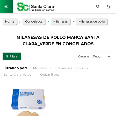

Home
Congelados
Milanesas
Milanesas de pollo
MILANESAS DE POLLO MARCA SANTA
CLARA_VERDE EN CONGELADOS
Recomendados
Filtrando por:
Milanesas
Milanesas de pollo
Santa Clara_verde
Quitar filtros