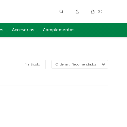
$
0
es
Accesorios
Complementos
1 artículo
Recomendados