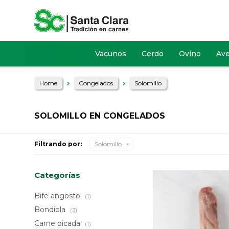
Vacunos
Cerdo
Ovino
Av
Home
Congelados
Solomillo
SOLOMILLO EN CONGELADOS
Filtrando por:
Solomillo
Categorías
Bife angosto
(1)
Bondiola
(3)
Carne picada
(1)