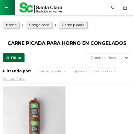

Home
Congelados
Carne picada
CARNE PICADA PARA HORNO EN CONGELADOS
Recomendados
Filtrando por:
Carne picada
Tipo de cocción:
Horno
Quitar filtros