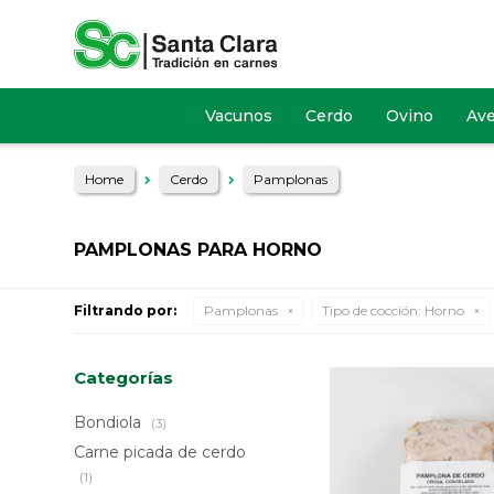
Vacunos
Cerdo
Ovino
Av
Home
Cerdo
Pamplonas
PAMPLONAS PARA HORNO
Filtrando por:
Pamplonas
Tipo de cocción:
Horno
Categorías
Bondiola
(3)
Carne picada de cerdo
(1)