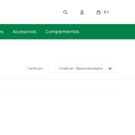
$
0
es
Accesorios
Complementos
1 artículo
Recomendados