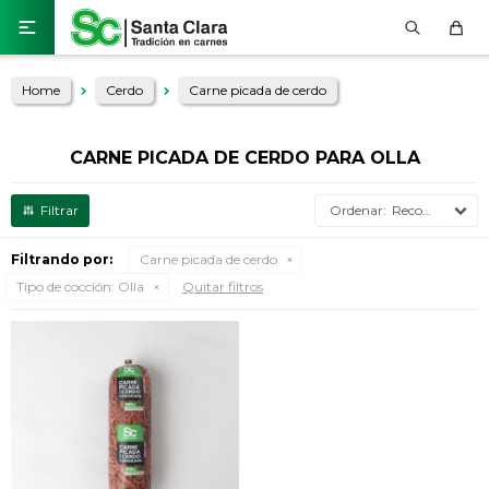

Home
Cerdo
Carne picada de cerdo
CARNE PICADA DE CERDO PARA OLLA
Recomendados
Filtrando por:
Carne picada de cerdo
Tipo de cocción:
Olla
Quitar filtros