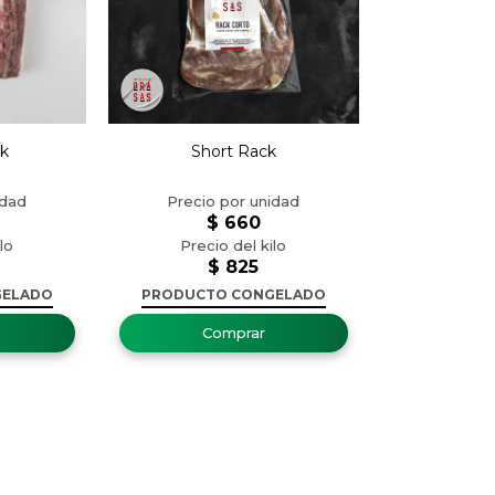
ck
Short Rack
$
660
$
825
GELADO
PRODUCTO CONGELADO