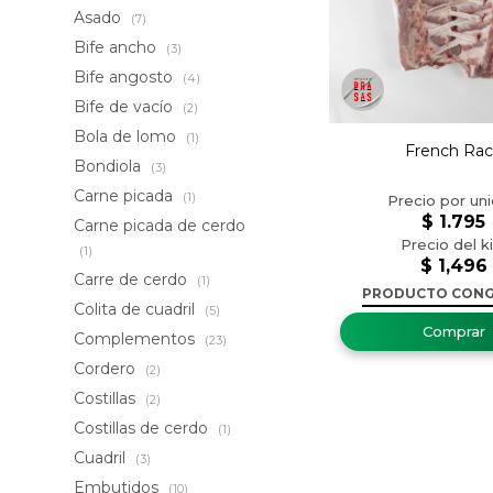
Asado
(7)
Bife ancho
(3)
Bife angosto
(4)
Bife de vacío
(2)
Bola de lomo
(1)
French Ra
Bondiola
(3)
Carne picada
(1)
$
1.795
Carne picada de cerdo
(1)
$
1,496
Carre de cerdo
(1)
PRODUCTO CON
Colita de cuadril
(5)
Complementos
(23)
Cordero
(2)
Costillas
(2)
Costillas de cerdo
(1)
Cuadril
(3)
Embutidos
(10)