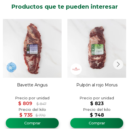
Productos que te pueden interesar
Bavette Angus
Pulpón al rojo Morus
$
809
$
823
$
847
$
735
$
748
$
770