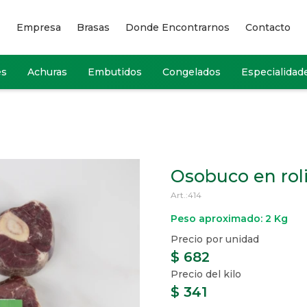
Empresa
Brasas
Donde Encontrarnos
Contacto
es
Achuras
Embutidos
Congelados
Especialidad
Osobuco en rol
414
Peso aproximado: 2 Kg
$
682
$
341