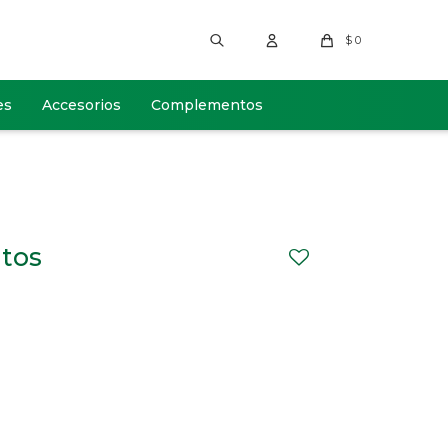
$
0
es
Accesorios
Complementos
itos