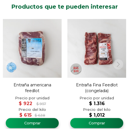
Productos que te pueden interesar
Entraña americana
Entraña Fina Feedlot
feedlot
(congelada)
$
922
$
1.316
$
957
$
615
$
1,012
$
638