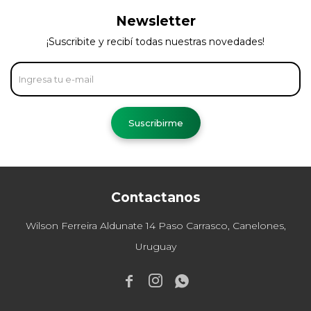
Newsletter
¡Suscribite y recibí todas nuestras novedades!
Suscribirme
Contactanos
Wilson Ferreira Aldunate 14 Paso Carrasco, Canelones,
Uruguay


