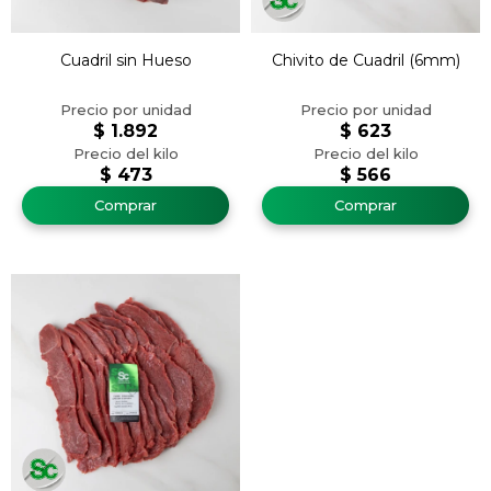
Cuadril sin Hueso
Chivito de Cuadril (6mm)
$
1.892
$
623
$
473
$
566