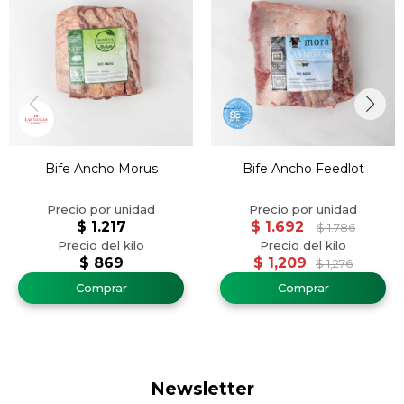
Bife Ancho Morus
Bife Ancho Feedlot
$
1.217
$
1.692
$
1.786
$
869
$
1,209
$
1,276
Newsletter