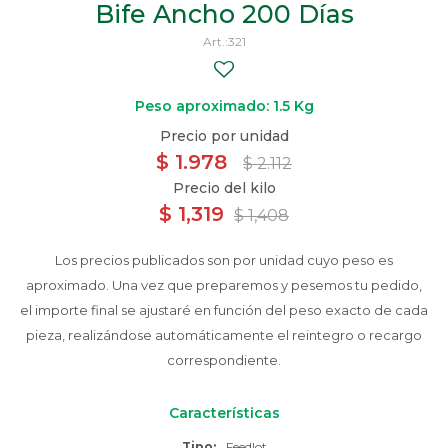
Bife Ancho 200 Días
321
Peso aproximado: 1.5 Kg
$
1.978
$
2.112
$
1,319
$
1,408
Los precios publicados son por unidad cuyo peso es
aproximado. Una vez que preparemos y pesemos tu pedido,
el importe final se ajustaré en función del peso exacto de cada
pieza, realizándose automáticamente el reintegro o recargo
correspondiente.
Características
Tipo
Feedlot