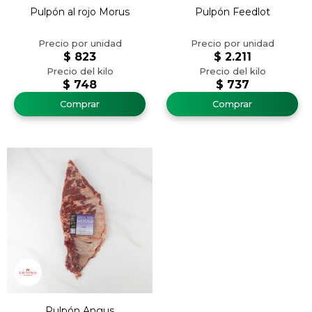
Pulpón al rojo Morus
Pulpón Feedlot
$
823
$
2.211
$
748
$
737
Pulpón Angus