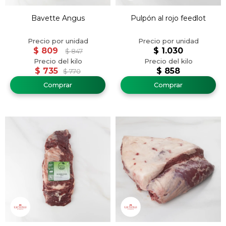
Bavette Angus
Pulpón al rojo feedlot
$
809
$
1.030
$
847
$
735
$
858
$
770