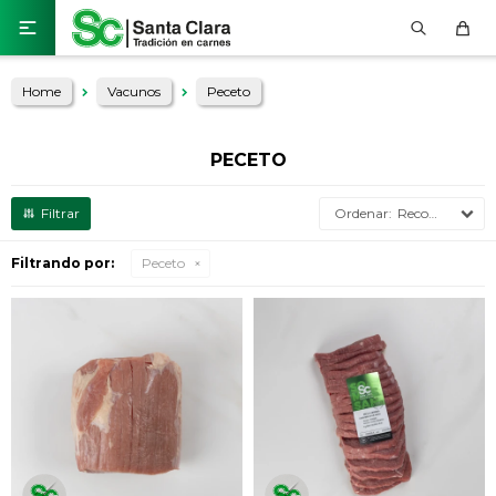

Home
Vacunos
Peceto
PECETO
Recomendados
Filtrando por:
Peceto