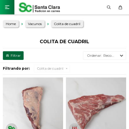

Home
Vacunos
Colita de cuadril
COLITA DE CUADRIL
Recomendados
Filtrando por:
Colita de cuadril