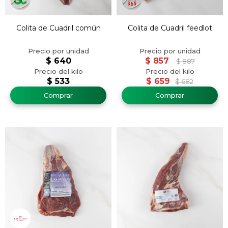
Colita de Cuadril común
Colita de Cuadril feedlot
$
640
$
857
$
887
$
533
$
659
$
682