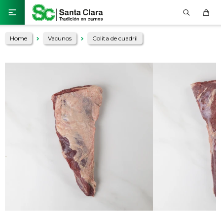

Home
Vacunos
Colita de cuadril