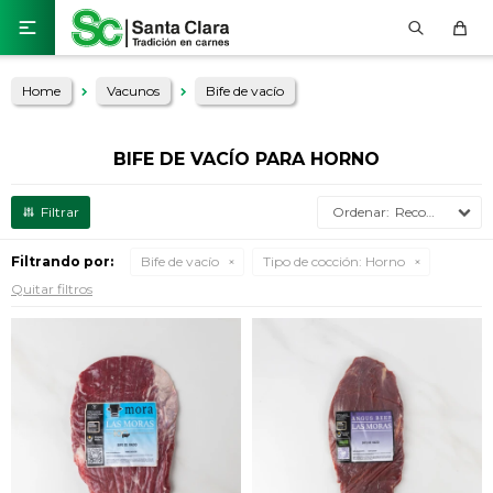

Home
Vacunos
Bife de vacío
BIFE DE VACÍO PARA HORNO
Recomendados
Filtrando por:
Bife de vacío
Tipo de cocción:
Horno
Quitar filtros