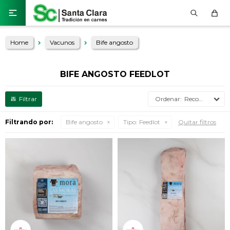

Home
Vacunos
Bife angosto
BIFE ANGOSTO FEEDLOT
Recomendados
Filtrando por:
Bife angosto
Tipo:
Feedlot
Quitar filtros