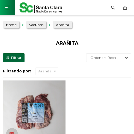

Home
Vacunos
Arañita
ARAÑITA
Recomendados
Filtrando por:
Arañita