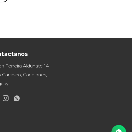
ntactanos
on Ferreira Aldunate 14
 Carrasco, Canelones,
guay

