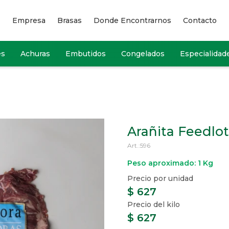
Empresa
Brasas
Donde Encontrarnos
Contacto
es
Achuras
Embutidos
Congelados
Especialidad
Arañita Feedlot
596
Peso aproximado: 1 Kg
$
627
$
627