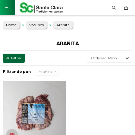

Home
Vacunos
Arañita
ARAÑITA
Recomendados
Filtrando por:
Arañita