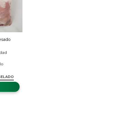
esado
GELADO