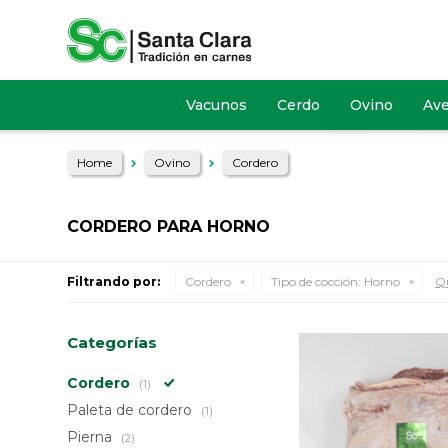
Vacunos
Cerdo
Ovino
Av
Home
Ovino
Cordero
CORDERO PARA HORNO
Filtrando por:
Cordero
Tipo de cocción:
Horno
Qu
Categorías
Cordero
(1)
Paleta de cordero
(1)
Pierna
(2)