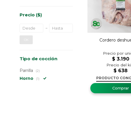
Precio
($)
Cordero deshu
OK
Tipo de cocción
$
3.190
Parrilla
$
638
(2)
Horno
PRODUCTO CON
(1)