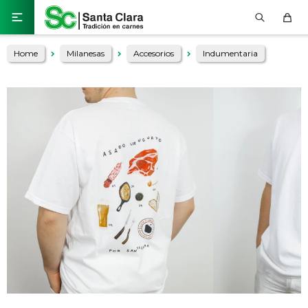

Home
Milanesas
Accesorios
Indumentaria