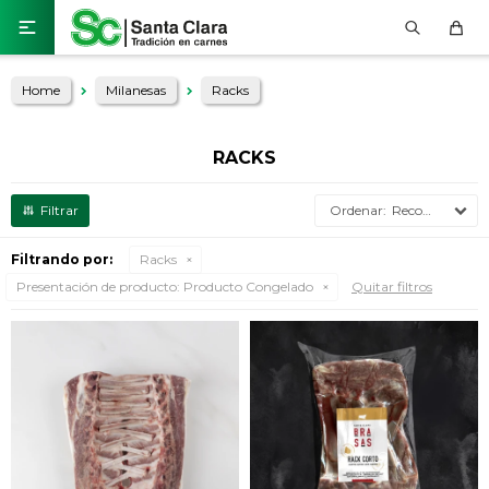

Home
Milanesas
Racks
RACKS
Recomendados
Filtrando por:
Racks
Presentación de producto:
Producto Congelado
Quitar filtros