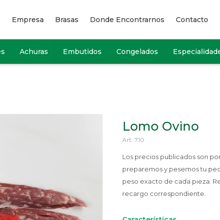
Empresa
Brasas
Donde Encontrarnos
Contacto
es
Achuras
Embutidos
Congelados
Especialidad
Lomo Ovino
710
Los precios publicados son p
preparemos y pesemos tu pedido
peso exacto de cada pieza. R
recargo correspondiente.
Características