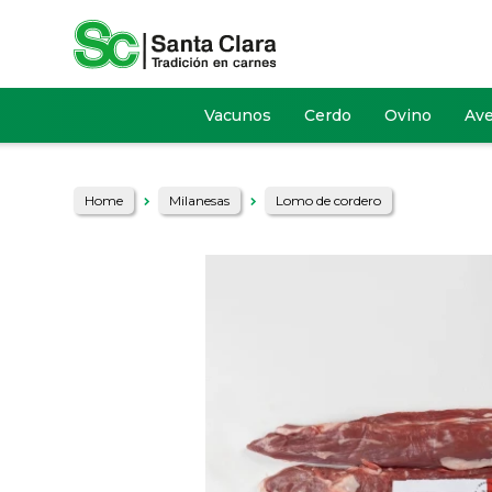
Vacunos
Cerdo
Ovino
Av
Home
Milanesas
Lomo de cordero