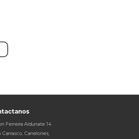
ntactanos
on Ferreira Aldunate 14
 Carrasco, Canelones,