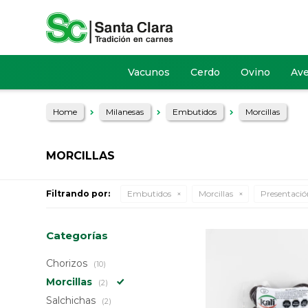
Vacunos
Cerdo
Ovino
Av
Home
Milanesas
Embutidos
Morcillas
MORCILLAS
Filtrando por:
Embutidos
Morcillas
Presentació
Categorías
Chorizos
(10)
Morcillas
(2)
Salchichas
(2)