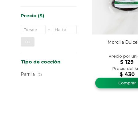
Precio
($)
Morcilla Dulce
OK
Tipo de cocción
$
129
Parrilla
$
430
(2)