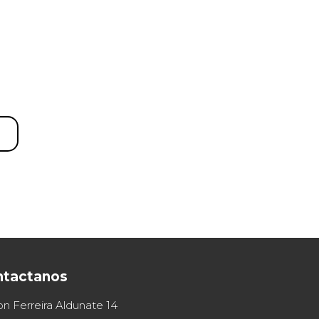
ntactanos
on Ferreira Aldunate 14