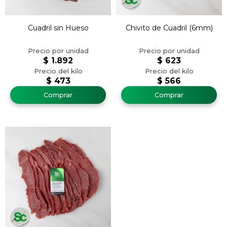
Cuadril sin Hueso
Chivito de Cuadril (6mm)
$
1.892
$
623
$
473
$
566