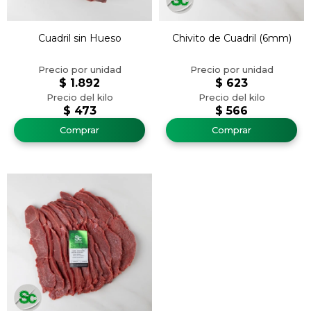
Cuadril sin Hueso
Chivito de Cuadril (6mm)
$
1.892
$
623
$
473
$
566