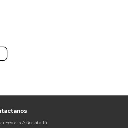
ntactanos
on Ferreira Aldunate 14