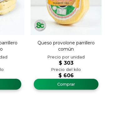
rrillero
Queso provolone parrillero
no
común
$
303
$
606