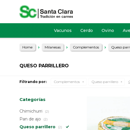
Vacunos
Cerdo
Ovino
Av
Home
Milanesas
Complementos
Queso parri
QUESO PARRILLERO
Filtrando por:
Complementos
Queso parrillero
Q
Categorías
Chimichurri
(2)
Pan de ajo
(2)
Queso parrillero
(2)