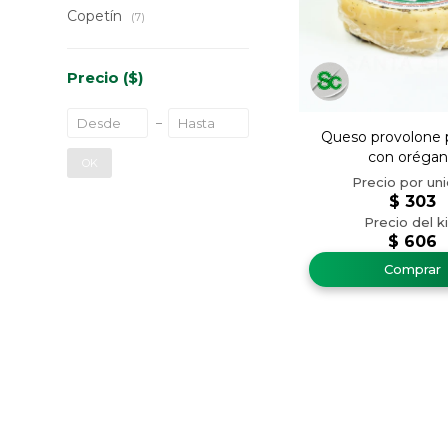
Copetín
(7)
Precio
($)
Queso provolone pa
con oréga
OK
$
303
$
606