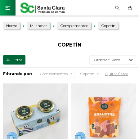

Home
Milanesas
Complementos
Copetín
COPETÍN
Recomendados
Filtrando por:
Complementos
Copetín
Quitar filtros