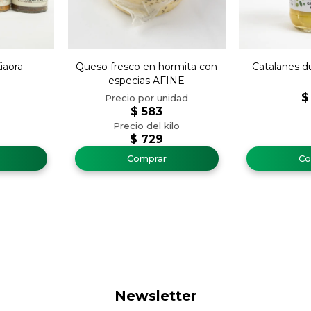
iaora
Queso fresco en hormita con
Catalanes d
especias AFINE
$
$
583
$
729
Newsletter