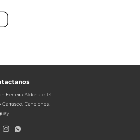
ntactanos
on Ferreira Aldunate 14
 Carrasco, Canelones,
guay

