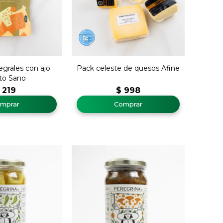
tegrales con ajo
Pack celeste de quesos Afine
to Sano
219
$
998