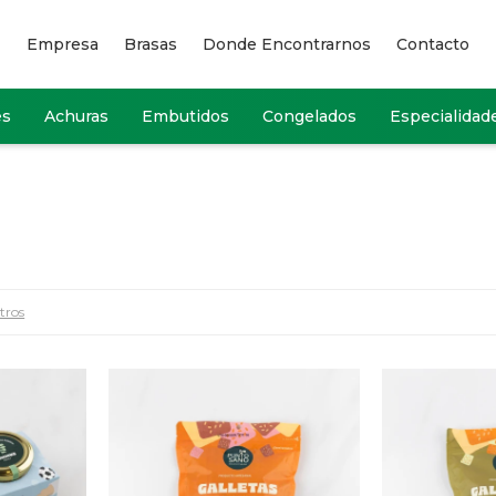
Empresa
Brasas
Donde Encontrarnos
Contacto
es
Achuras
Embutidos
Congelados
Especialidad
ltros