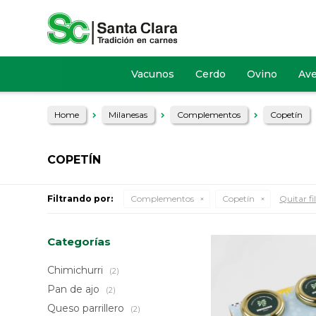
Vacunos
Cerdo
Ovino
Av
Home
Milanesas
Complementos
Copetín
COPETÍN
Filtrando por:
Complementos
Copetín
Quitar fi
Categorías
Chimichurri
(2)
Pan de ajo
(2)
Queso parrillero
(2)