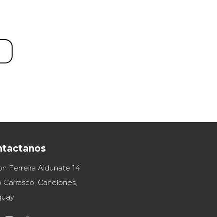
ntactanos
on Ferreira Aldunate 14
 Carrasco, Canelones,
guay