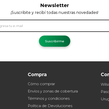
Newsletter
¡Suscribite y recibí todas nuestras novedades!
Suscribirme
Compra
Co
Cómo comprar
Wils
Envíos y zonas de cobertura
Paso
Términos y condiciones
Uru
Política de Devoluciones