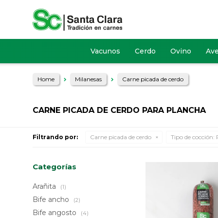
Vacunos
Cerdo
Ovino
Av
Home
Milanesas
Carne picada de cerdo
CARNE PICADA DE CERDO PARA PLANCHA
Filtrando por:
Carne picada de cerdo
Tipo de cocción:
Categorías
Arañita
(1)
Bife ancho
(2)
Bife angosto
(4)