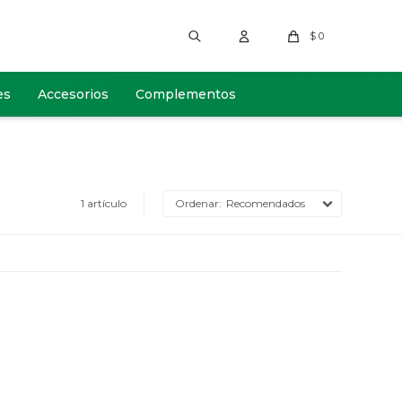
$
0
es
Accesorios
Complementos
1 artículo
Recomendados