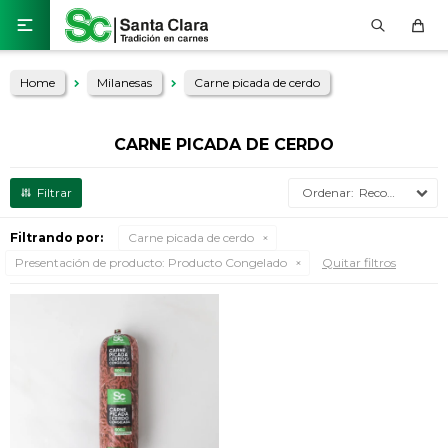

Home
Milanesas
Carne picada de cerdo
CARNE PICADA DE CERDO
Recomendados
Filtrando por:
Carne picada de cerdo
Presentación de producto:
Producto Congelado
Quitar filtros