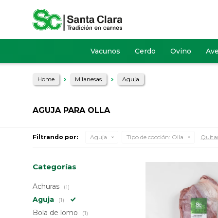
Vacunos
Cerdo
Ovino
Av
Home
Milanesas
Aguja
AGUJA PARA OLLA
Filtrando por:
Aguja
Tipo de cocción:
Olla
Quitar
Categorías
Achuras
(1)
Aguja
(1)
Bola de lomo
(1)