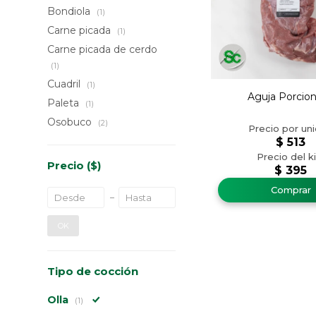
Bondiola
(1)
Carne picada
(1)
Carne picada de cerdo
(1)
Cuadril
(1)
Aguja Porcio
Paleta
(1)
Osobuco
(2)
$
513
Precio
($)
$
395
OK
Tipo de cocción
Olla
(1)