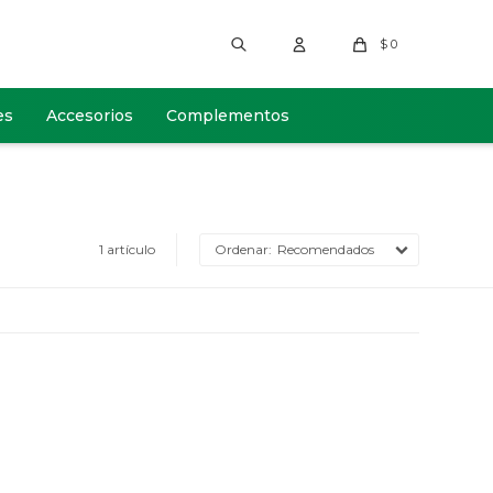
$
0
es
Accesorios
Complementos
1 artículo
Recomendados