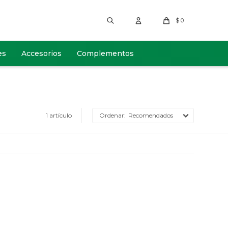
$
0
es
Accesorios
Complementos
1 artículo
Recomendados