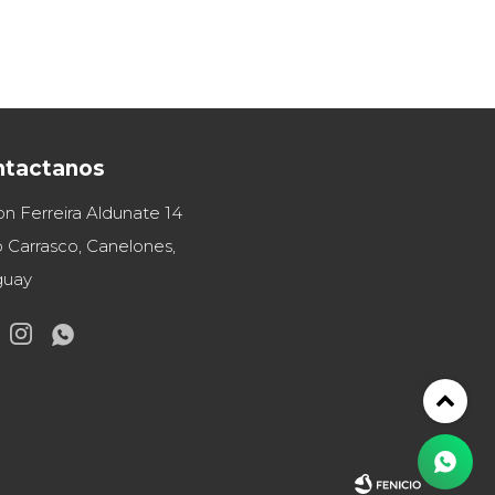
ntactanos
on Ferreira Aldunate 14
 Carrasco, Canelones,
guay

