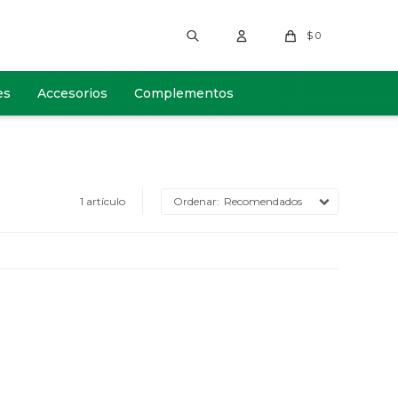
$
0
es
Accesorios
Complementos
1 artículo
Recomendados