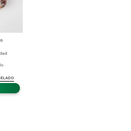
as
GELADO