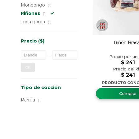
Mondongo
(1)
Riñones
(1)
Tripa gorda
(1)
Precio
($)
Riñón Bras
$
241
OK
$
241
PRODUCTO CON
Tipo de cocción
Parrilla
(1)