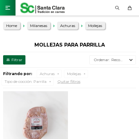

Home
Milanesas
Achuras
Mollejas
MOLLEJAS PARA PARRILLA
Recomendados
Filtrando por:
Achuras
Mollejas
Tipo de cocción:
Parrilla
Quitar filtros