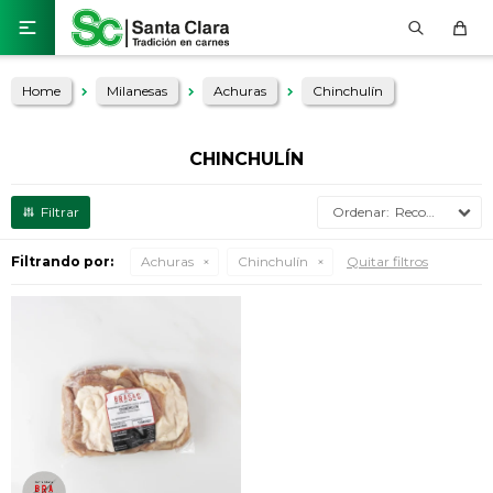

Home
Milanesas
Achuras
Chinchulín
CHINCHULÍN
Recomendados
Filtrando por:
Achuras
Chinchulín
Quitar filtros