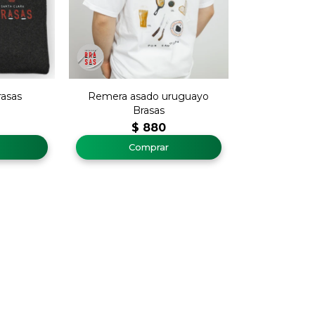
asas
Remera asado uruguayo
Brasas
$
880