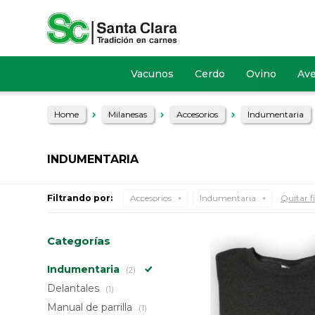
Vacunos
Cerdo
Ovino
Av
Home
Milanesas
Accesorios
Indumentaria
INDUMENTARIA
Filtrando por:
Accesorios
Indumentaria
Quitar fi
Categorías
Indumentaria
(2)
Delantales
(1)
Manual de parrilla
(1)