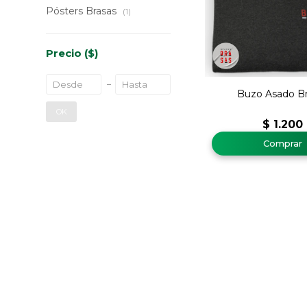
Pósters Brasas
(1)
Precio
($)
Buzo Asado Br
OK
$
1.200