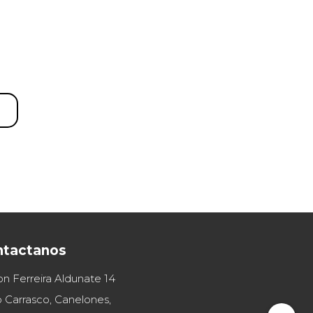
ntactanos
on Ferreira Aldunate 14
 Carrasco, Canelones,