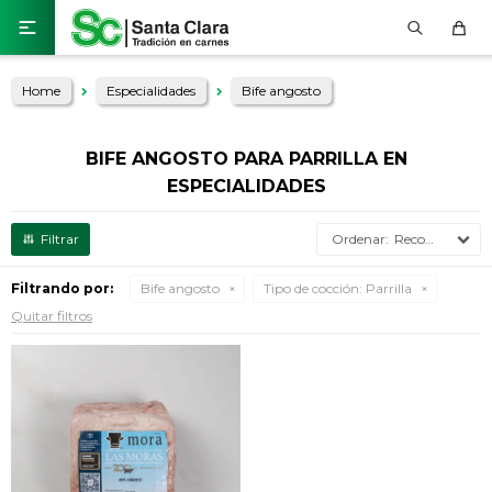

Home
Especialidades
Bife angosto
BIFE ANGOSTO PARA PARRILLA EN
ESPECIALIDADES
Recomendados
Filtrando por:
Bife angosto
Tipo de cocción:
Parrilla
Quitar filtros