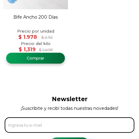
Bife Ancho 200 Días
$
1.978
$
2.112
$
1,319
$
1,408
Newsletter
¡Suscribite y recibí todas nuestras novedades!