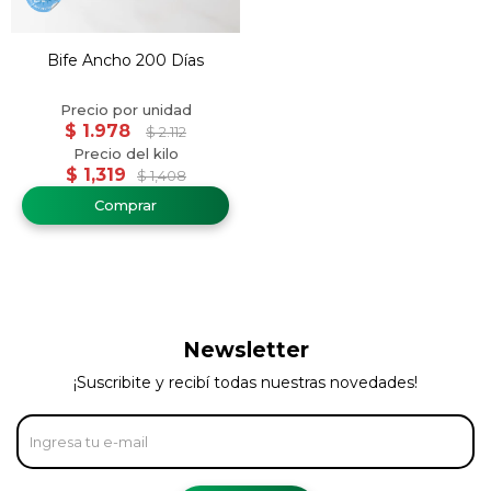
Bife Ancho 200 Días
$
1.978
$
2.112
$
1,319
$
1,408
Newsletter
¡Suscribite y recibí todas nuestras novedades!