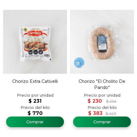
Chorizo Extra Cativelli
Chorizo "El Cholito De
Pando"
$
231
$
230
$
254
$
770
$
383
$
423